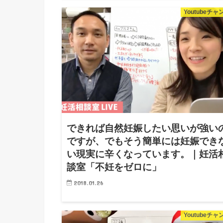
｜妊活相談室 不妊をゼロに｜妊活プリンスのやさ
Youtubeチ
い妊活相談室こんにちは！ 日本妊活協会がお送り
る、「妊活相談室」をお送りします！▲動画です
リックして再生してください♩...
できれば自然妊娠したい思いが強い
ですが、でもそう簡単には妊娠でき
い現実に辛くなっています。｜妊活
談室「不妊をゼロに」
2018.01.26
できれば自然妊娠したい思いが強いのですが、で
う簡単には妊娠できない現実に辛くなっています
Youtubeチ
妊活相談室「不妊をゼロに」 こんにちは！久保で