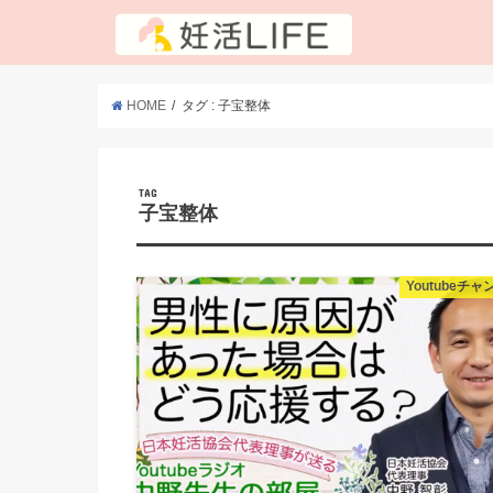
HOME
タグ : 子宝整体
TAG
子宝整体
Youtubeチ