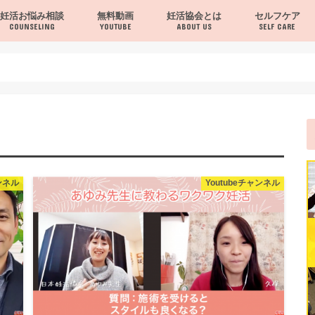
妊活お悩み相談
無料動画
妊活協会とは
セルフケア
COUNSELING
YOUTUBE
ABOUT US
SELF CARE
当協会について
お問い合わせ
セルフケア
ヨガ・体操
夫婦で行うヨガ
レシピ・栄養・
ャンネル
Youtubeチャンネル