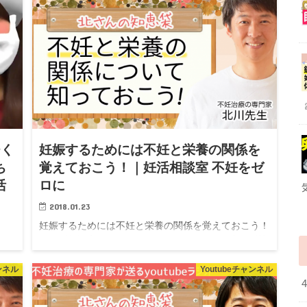
を
談できず毎日辛いです。｜妊活相談室「不妊をゼロ
に」 こんにちは！久保です。 日本妊活協会がお送り
する、「妊活相談室」...
チく
妊娠するためには不妊と栄養の関係を
ち
覚えておこう！｜妊活相談室 不妊をゼ
活
ロに
2018.01.23
妊娠するためには不妊と栄養の関係を覚えておこう！
｜妊活相談室 不妊をゼロに こんにちは！ 日本妊活協
きさ
会、北川先生がお送りする、「YouTubeラジオ 北さ
う
んの知恵袋」 ▲動画です。クリックして再生してく
ャンネル
Youtubeチャンネル
久
ださい♩ 妊活相談...