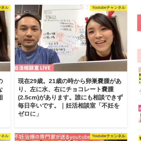
し
41歳だと自然妊娠は無理と聞きますが体外受精など
ャンネル
Youtubeチャンネル
す
はお金の問題もあり考えられません。 二人目が授か
。ク
れるかすごく不安です。｜妊活相談室 不妊をゼロに
こんにちは！久保です。 日本妊活協会がお送りす
る、「妊活相談室」をお送りし...
の
現在29歳。21歳の時から卵巣嚢腫があ
な
り、左に水、右にチョコレート嚢腫
相
(2.5cm)があります。誰にも相談できず
毎日辛いです。｜妊活相談室「不妊を
ゼロに」
2018.01.25
もそ
。｜
現在29歳。21歳の時から卵巣嚢腫があり、左に水、
ャンネル
Youtubeチャンネル
右にチョコレート嚢腫(2.5cm)があります。誰にも相