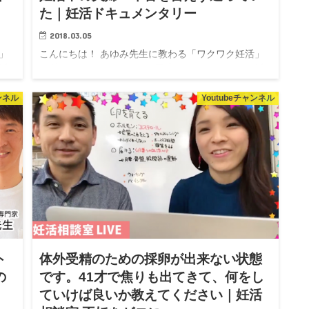
た｜妊活ドキュメンタリー
2018.03.05
」
こんにちは！ あゆみ先生に教わる「ワクワク妊活」
活
▲動画です。クリックして再生してください♩ 妊活
する
相談室は、一般社団法人、日本妊活協会がお送りする
妊活専門の情報チャンネルです。 妊活にまつわる
ャンネル
Youtubeチャンネル
様々な不安や疑問に妊活のプロ...
ト
体外受精のための採卵が出来ない状態
の
です。41才で焦りも出てきて、何をし
ていけば良いか教えてください｜妊活