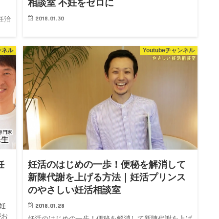
相談室 不妊をゼロに
2018.01.30
妊治
妊活
体外受精のための採卵が出来ない状態です。41才で
 北
焦りも出てきて、何をしていけば良いか教えてくださ
て
ャンネル
Youtubeチャンネル
い｜妊活相談室 不妊をゼロに こんにちは！久保で
す。 日本妊活協会がお送りする、「妊活相談室」を
お送りします！ ▲動画です。...
妊
妊活のはじめの一歩！便秘を解消して
新陳代謝を上げる方法｜妊活プリンス
のやさしい妊活相談室
2018.01.28
妊
がお
妊活のはじめの一歩！便秘を解消して新陳代謝を上げ