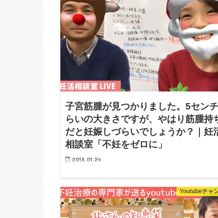
す。 日本妊活協会がお送りする、「妊活相談室」
お送りします！ ▲動画です。ク...
子宮筋腫が見つかりました。5セン
らいの大きさですが、やはり筋腫持
だと妊娠しづらいでしょうか？｜妊
相談室「不妊をゼロに」
2018.01.24
子宮筋腫が見つかりました。5センチくらいの大
ですが、やはり筋腫持ちだと妊娠しづらいでしょ
Youtubeチ
か？｜妊活相談室「不妊をゼロに」 こんにちは！
保です。 日本妊活協会がお送りする、「妊活相談
室」をお送りします！ ▲動画です...