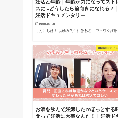
妊活と年齢｜年齢が気になってスト
スに...どうしたら前向きになれる？
妊活ドキュメンタリー
2018.03.08
こんにちは！ あゆみ先生に教わる「ワクワク妊活
▲動画です。クリックして再生してください♩ 妊
相談室は、一般社団法人、日本妊活協会がお送り
妊活専門の情報チャンネルです。 妊活にまつわる
Youtubeチ
様々な不安や疑問に妊活のプロ...
お酒を飲んで妊娠した!?ほっとする
間って妊活に大事なんだ！｜妊活ド