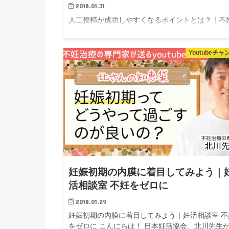
2018.01.31
人工授精が成功しやすくなるポイントとは？｜不
療の専門家・北さんの知恵袋 こんにちは！ 日本
協会、北川先生がお送りする、「YouTubeラジオ
さんの知恵袋」 ▲動画です。クリックして再生し
Youtubeチ
ください♩ 妊活相談...
妊娠初期の内膜に着目してみよう｜
活相談室 不妊をゼロに
2018.01.29
妊娠初期の内膜に着目してみよう｜妊活相談室 不
をゼロに こんにちは！ 日本妊活協会、北川先生