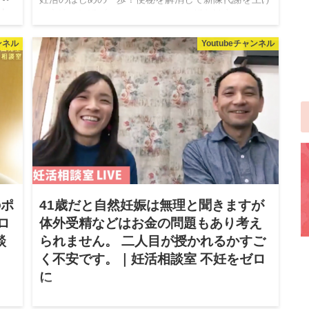
▲
る方法｜妊活プリンスのやさしい妊活相談室 こんに
相
ちは！ 日本妊活協会がお送りする、「妊活相談室」
をお送りします！ ▲動画です。クリックして再生し
ャンネル
Youtubeチャンネル
てください♩ 妊活相談室は、...
のポ
41歳だと自然妊娠は無理と聞きますが
ロ
体外受精などはお金の問題もあり考え
談
られません。 二人目が授かれるかすご
く不安です。｜妊活相談室 不妊をゼロ
に
2018.01.27
は？