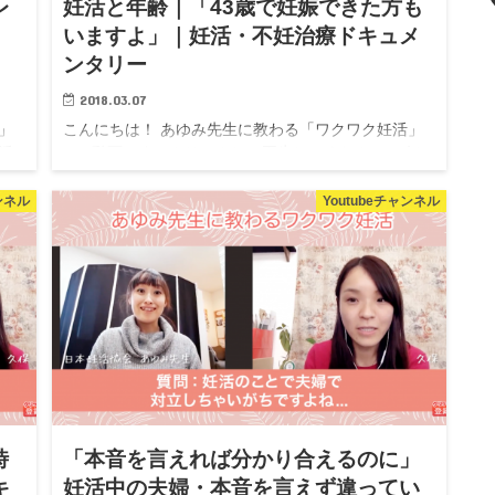
レ
妊活と年齢｜「43歳で妊娠できた方も
｜
いますよ」｜妊活・不妊治療ドキュメ
ンタリー
2018.03.07
」
こんにちは！ あゆみ先生に教わる「ワクワク妊活」
活
> ▲動画です。クリックして再生してください♩ 妊
する
活相談室は、一般社団法人、日本妊活協会がお送りす
る妊活専門の情報チャンネルです。 妊活にまつわる
ャンネル
Youtubeチャンネル
様々な不安や疑問に...
時
「本音を言えれば分かり合えるのに」
キ
妊活中の夫婦・本音を言えず違ってい