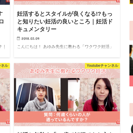
す
妊活するとスタイルが良くなる!?もっ
ロ
と知りたい妊活の良いところ｜妊活ド
キュメンタリー
2018.03.09
？｜
こんにちは！ あゆみ先生に教わる「ワクワク妊活」
 日
▲動画です。クリックして再生してください♩ 妊活
りし
相談室は、一般社団法人、日本妊活協会がお送りする
妊活専門の情報チャンネルです。 妊活にまつわる
ャンネル
Youtubeチャンネル
様々な不安や疑問に妊活のプロ...