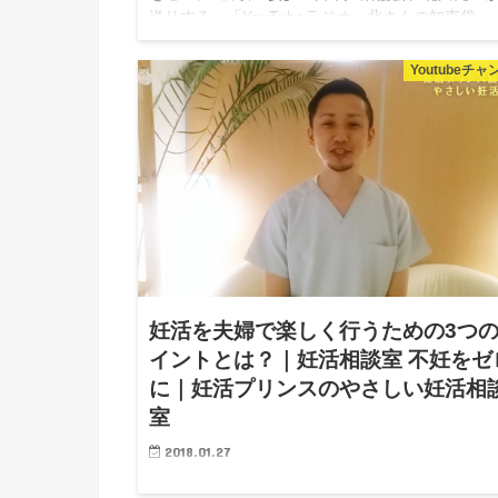
送りする、「YouTubeラジオ 北さんの知恵袋」 
動画です。クリックして再生してください♩ 妊活
談室は、一般社団法人...
Youtubeチ
妊活を夫婦で楽しく行うための3つ
イントとは？｜妊活相談室 不妊をゼ
に｜妊活プリンスのやさしい妊活相
室
2018.01.27
妊活を夫婦で楽しく行うための3つのポイントと