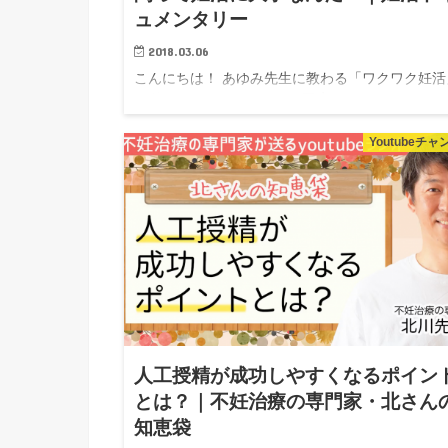
ュメンタリー
2018.03.06
こんにちは！ あゆみ先生に教わる「ワクワク妊活
▲動画です。クリックして再生してください♩ 妊
相談室は、一般社団法人、日本妊活協会がお送り
妊活専門の情報チャンネルです。 妊活にまつわる
Youtubeチ
様々な不安や疑問に妊活のプロ...
人工授精が成功しやすくなるポイン
とは？｜不妊治療の専門家・北さん
知恵袋