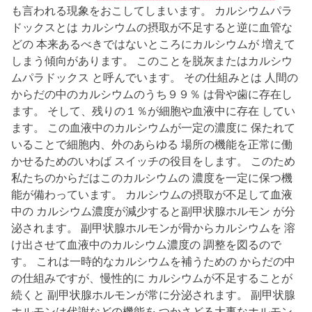
も言われる現象をおこしてしまいます。 カルシウムパラ
ドックスとは カルシウムの摂取が不足すると逆に血管な
どの 本来あるべきではないところにカルシウムが 増えて
しまう傾向があります。 このことを脱灰またはカルシウ
ムパラドックス と呼んでいます。 その仕組みとは 人間の
からだの中のカルシウムのうち９９％ は骨や歯に存在し
ます。 そして、残りの１％が細胞や血液中に存在 してい
ます。 この血液中のカルシウムが一定の濃度に 保たれて
いることで細胞内、外のあらゆる 場所の機能を正常に働
かせるためのいわば スイッチの役目をします。 このため
私たちのからだはこのカルシウムの 濃度を一定に保つ機
能が備わっています。 カルシウムの摂取が不足して血液
中の カルシウム濃度が減少すると副甲状腺ホルモン が分
泌されます。 副甲状腺ホルモンが骨からカルシウムを 溶
け出させて血液中のカルシウム濃度の 調整を図るので
す。 これは一時的なカルシウムを補うための からだの中
の仕組みですが、慢性的に カルシウムが不足することが
続くと 副甲状腺ホルモンが常に分泌されます。 副甲状腺
ホルモンは代謝などの機能を つかさどる大事なホルモン