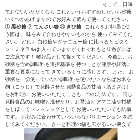
そこで、日時
でお使いいただくなら これというおすすめしたいお砂糖
いくつかあげ ますのでお好みで選んで使ってください。
①
黒砂糖
②
てんさい糖
③
きび糖
これらをお料理に使
う際は、 味をみて合わせやすいものから 使ってみてくだ
さい。 どれも 白砂糖やグラニュー糖 に比べるとビタミ
ン・ミネラルは 入っていますがくれぐれもとり過ぎには
ご注意です！ 嗜好品として捉えてください。 今後は、お
砂糖を含め調味料も選択基準を 持つことが健康や妊活に
重要な要素になって きているように感じます。 また、 お
砂糖を一切使っていない調味料を使いたい ならばお米を
麹（こうじ）で発酵させた 発酵食品の甘酒（あまざけ）
をお料理に お使いいただくことも一つの方法です。 同じ
発酵食品のお味噌と混ぜたり、お醤油と アマニ油や柑橘
をしぼってドレッシングとして お使いいただいても結構
です。 お好みに合わせていろいろなバリエーション を試
してみてください。 きっと料理の幅も広がるいい機会で