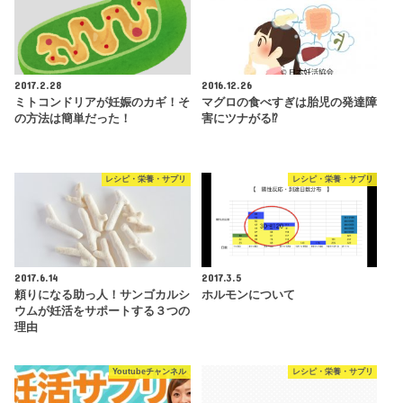
2017.2.28
2016.12.26
ミトコンドリアが妊娠のカギ！そ
マグロの食べすぎは胎児の発達障
の方法は簡単だった！
害にツナがる⁉️
レシピ・栄養・サプリ
レシピ・栄養・サプリ
2017.6.14
2017.3.5
頼りになる助っ人！サンゴカルシ
ホルモンについて
ウムが妊活をサポートする３つの
理由
Youtubeチャンネル
レシピ・栄養・サプリ