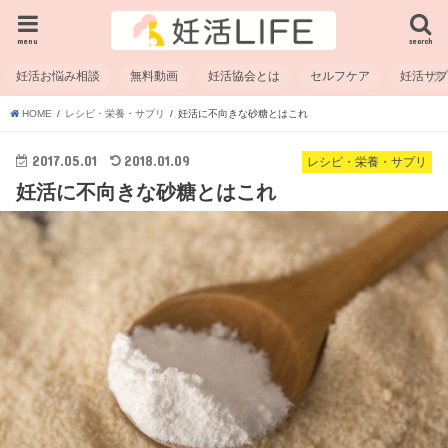
menu
search
妊活お悩み相談
無料動画
妊活協会とは
セルフケア
妊活サ
HOME
レシピ・栄養・サプリ
妊活に不向きな砂糖とはこれ
2017.05.01
2018.01.09
レシピ・栄養・サプリ
妊活に不向きな砂糖とはこれ