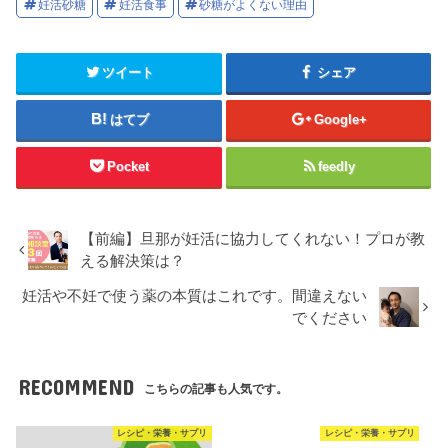
妊活砂糖
妊活食事
砂糖がよくない理由
ツイート
シェア
はてブ
Google+
Pocket
feedly
【前編】旦那が妊活に協力してくれない！プロが教
える解決策は？
妊活や不妊で使う薬の本質はこれです。間違えない
でください
RECOMMEND
こちらの記事も人気です。
レシピ・栄養・サプリ
レシピ・栄養・サプリ