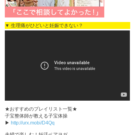
▼ 生理痛がひどいと妊娠できない？
★おすすめのプレイリスト一覧★
子宝整体師が教える子宝体操
▶
http://urx.mobi/D4Qq
夫婦で楽しむ！妊活ペアヨガ