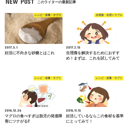
NEW POST
このライターの最新記事
レシピ・栄養・サプリ
生理痛・生理トラブル
2017.5.1
2017.3.15
妊活に不向きな砂糖とはこれ
生理痛を解決するためにおすす
め！まずは、これを試してみて
レシピ・栄養・サプリ
レシピ・栄養・サプリ
2016.12.26
2016.11.15
マグロの食べすぎは胎児の発達障
妊活しているならこの食材を基準
害にツナがる⁉️
にとってみて！