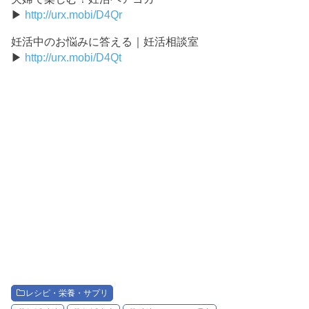
▶
http://urx.mobi/D4Qr
妊活中のお悩みに答える｜妊活相談室
▶
http://urx.mobi/D4Qt
レシピ・栄養・サプリ