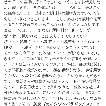
せめて この基準は持って欲しいと いうことをお伝えした
いと思います。 その基準とは、、、 今回は、妊活さん
の目線にたって、 基本的な調味料の選び方について お伝
えしていきたいと思います。 もし、あなたが調味料を変
えることで妊娠でき たらこんなうれしいことはないです
よね！ では、、、 あなたは調味料の
さ・し・す・
せ・そ
は聞かれたことは ありますでしょうか？
さ・・・砂糖
し・・・塩
す・・・お酢
せ・・・しょう
ゆ
そ・・・みそ
というもののことを言うんですね！
その中から今回は、 お砂糖についてご紹介させていただ
きます。 お砂糖に関しては子宮を冷やす働きが強い と
いうことは知っておいてください！ 特に、白砂糖に関し
ては 強酸性の物質のため、
歯を溶かしたり、
骨を溶か
したり、
カルシウムを奪ったり、
という結果を招きや
すく、 妊活さんや妊婦さんにはデメリットが 多い食品な
んです。 自覚症状としては貧血や冷え、 低体温を起こす
可能性が高まる ので、妊活さんや妊婦さんは、 意識して
特に避けて欲しいんです。 これらは骨からカルシウムを
奪う働きがある
脱灰
（カルシウムパラドックス）
と