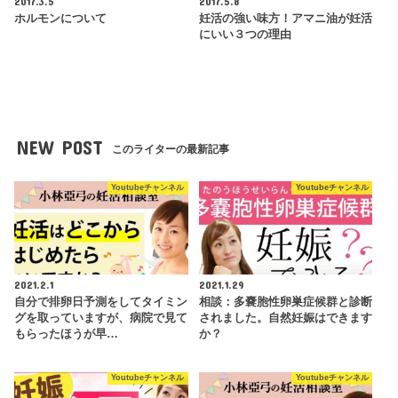
2017.3.5
2017.5.8
ホルモンについて
妊活の強い味方！アマニ油が妊活
にいい３つの理由
NEW POST
このライターの最新記事
Youtubeチャンネル
Youtubeチャンネル
2021.2.1
2021.1.29
自分で排卵日予測をしてタイミン
相談：多嚢胞性卵巣症候群と診断
グを取っていますが、病院で見て
されました。自然妊娠はできます
もらったほうが早…
か？
Youtubeチャンネル
Youtubeチャンネル