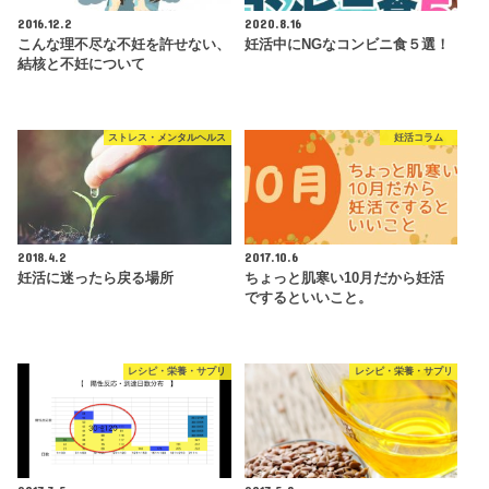
2016.12.2
2020.8.16
こんな理不尽な不妊を許せない、
妊活中にNGなコンビニ食５選！
結核と不妊について
ストレス・メンタルヘルス
妊活コラム
2018.4.2
2017.10.6
妊活に迷ったら戻る場所
ちょっと肌寒い10月だから妊活
でするといいこと。
レシピ・栄養・サプリ
レシピ・栄養・サプリ