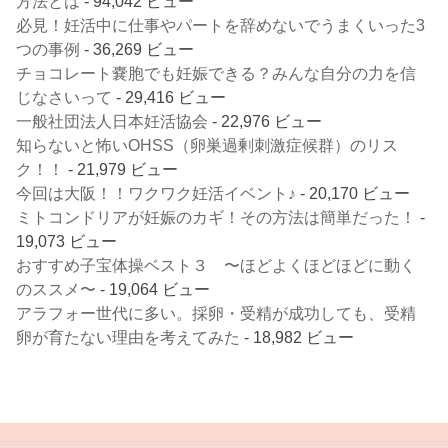
方法とは
- 94,042 ビュー
必見！妊活中に仕事やパートを辞めないでうまくいった3
つの事例
- 36,269 ビュー
チョコレート嚢胞でも妊娠できる？みんな自分の力を信
じなさいって
- 29,416 ビュー
一般社団法人日本妊活協会
- 22,976 ビュー
知らないと怖いOHSS（卵巣過剰刺激症候群）のリス
ク！！
- 21,979 ビュー
今回は大阪！！ワクワク妊活イベント♪
- 20,170 ビュー
ミトコンドリアが妊娠のカギ！その方法は簡単だった！
-
19,073 ビュー
おすすめ子宝体操ベスト３ 〜ほどよくほどほどに動く
のススメ〜
- 19,064 ビュー
アラフォー世代に多い。採卵・受精が成功しても、受精
卵が育たない理由を考えてみた
- 18,982 ビュー