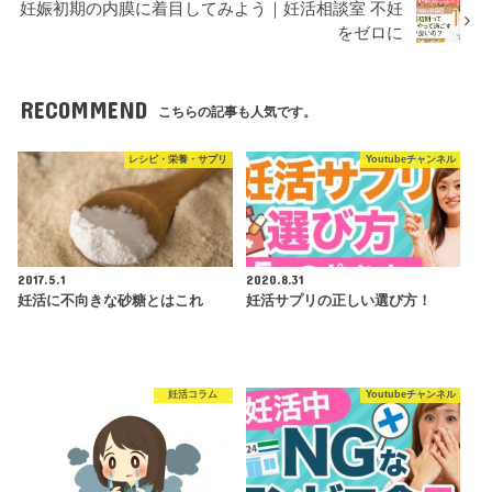
妊娠初期の内膜に着目してみよう｜妊活相談室 不妊
をゼロに
RECOMMEND
こちらの記事も人気です。
レシピ・栄養・サプリ
Youtubeチャンネル
2017.5.1
2020.8.31
妊活に不向きな砂糖とはこれ
妊活サプリの正しい選び方！
妊活コラム
Youtubeチャンネル