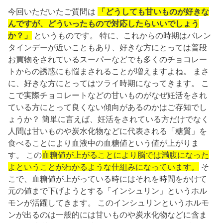
今回いただいたご質問は
「どうしても甘いものが好きな
んですが、どういったもので対応したらいいでしょう
か？」
というものです。 特に、これからの時期はバレン
タインデーが近いこともあり、好きな方にとっては普段
お買物をされているスーパーなどでも多くのチョコレー
トからの誘惑にも悩まされることが増えますよね。 まさ
に、好きな方にとってはツライ時期になってきます。 こ
こで実際チョコレートなどの甘いものがなぜ妊活をされ
ている方にとって良くない傾向があるのかはご存知でし
ょうか？ 簡単に言えば、妊活をされている方だけでなく
人間は甘いものや炭水化物などに代表される「糖質」を
食べることにより血液中の血糖値という値が上がりま
す。 この
血糖値が上がることにより脳では満腹になった
よということがわかるような仕組みになっています。
そ
こで、血糖値が上がっている時にはそれを時間をかけて
元の値まで下げようとする「インシュリン」というホル
モンが活躍してきます。 このインシュリンというホルモ
ンが出るのは一般的には甘いものや炭水化物などに含ま