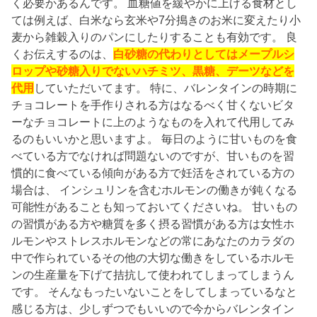
く必要かあるんです。 血糖値を緩やかに上げる食材とし
ては例えば、白米なら玄米や7分搗きのお米に変えたり小
麦から雑穀入りのパンにしたりすることも有効です。 良
くお伝えするのは、
白砂糖の代わりとしてはメープルシ
ロップや砂糖入りでないハチミツ、黒糖、デーツなどを
代用
していただいてます。 特に、バレンタインの時期に
チョコレートを手作りされる方はなるべく甘くないビタ
ーなチョコレートに上のようなものを入れて代用してみ
るのもいいかと思いますよ。 毎日のように甘いものを食
べている方でなければ問題ないのですが、甘いものを習
慣的に食べている傾向がある方で妊活をされている方の
場合は、 インシュリンを含むホルモンの働きが鈍くなる
可能性があることも知っておいてくださいね。 甘いもの
の習慣がある方や糖質を多く摂る習慣がある方は女性ホ
ルモンやストレスホルモンなどの常にあなたのカラダの
中で作られているその他の大切な働きをしているホルモ
ンの生産量を下げて拮抗して使われてしまってしまうん
です。 そんなもったいないことをしてしまっているなと
感じる方は、少しずつでもいいので今からバレンタイン