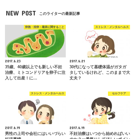
NEW POST
このライターの最新記事
卵胞・排卵・着床に関すること
ストレス・メンタルヘルス
2017.6.23
2017.6.21
35歳、40歳以上でも新しい不妊
30代になって基礎体温がガタガ
治療、ミトコンドリアを卵子に注
タしているけれど、このままで大
入して出産！に…
丈夫？
ストレス・メンタルヘルス
セルフケア
2017.6.19
2017.6.19
男性の上司や会社にはいいづらい
不妊治療はいつから始めればいい