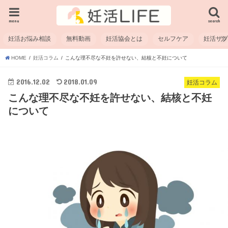
menu
search
妊活お悩み相談
無料動画
妊活協会とは
セルフケア
妊活サ
HOME
妊活コラム
こんな理不尽な不妊を許せない、結核と不妊について
2016.12.02
2018.01.09
妊活コラム
こんな理不尽な不妊を許せない、結核と不妊
について