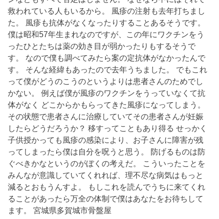
救われている人もいるから。 風疹の注射も去年打ちまし
た。 風疹も抗体がなくなったりすることあるそうです。
僕は昭和57年生まれなのですが、この年にワクチンをう
ったひとたちは薬の効き目が弱かったりもするそうで
す。 なので僕も調べてみたら案の定抗体がなかったんで
す。 そんな経緯もあったので去年うちました。 でもこれ
って僕がどうのこうのというよりは患者さんのためでし
かない。 例えば僕が風疹のワクチンをうっていなくて抗
体がなく どこからかもらってきた風疹になってしまう。
その状態で患者さんに治療していてその患者さんが妊娠
したらどうだろうか？ 移すってこともあり得る せっかく
子供授かっても風疹の感染により、お子さんに障害が残
ってしまったら僕は自分を呪うと思う。 防げるものは防
ぐべきかなというのがぼくの考えだ。 こういったことを
みんなが意識していてくれれば、理不尽な病気はもっと
減るとおもうんすよ。 もしこれを読んでうちに来てくれ
ることがあったら万全の体制で僕はあなたをお待ちして
ます。 宮城県多賀城市骨盤屋