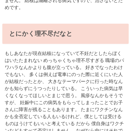
ません。 結核は隔離される病気ですので、治さないとだ
めです。
とにかく理不尽だなと
もしあなたが現在結核になっていて不妊だとしたらぼく
はいたたまれない めっちゃくちゃ理不尽すぎる 職場のパ
ワハラなんかよりも腹が立っている。 好きでなったわけ
でもない、 多くは例えば電車にのった際に近くにいた人
が結核だったとか、 大きなテーマパークに行った時なん
かも知らずにうつったりしている。 こういった病気は早
くなくなってほしいとまじで思う。 風疹なんかもそうで
すが、 妊娠中にこの病気をもらってしまったことでお子
さんに障害が残ることもあります。 たまにワクチンなん
かも全否定している人もいるけれど、僕としては受ける
ものはうけてもいいと考えている だから 僕自身はワクチ
ンなどもすべて否定はしません。 なぜなら中にはそれで