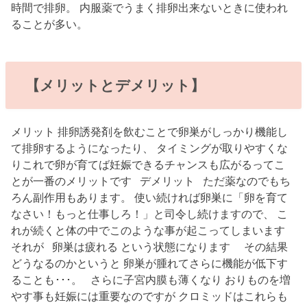
時間で排卵。 内服薬でうまく排卵出来ないときに使われ
ることが多い。
【メリットとデメリット】
メリット 排卵誘発剤を飲むことで卵巣がしっかり機能し
て排卵するようになったり、 タイミングが取りやすくな
りこれで卵が育てば妊娠できるチャンスも広がるってこ
とが一番のメリットです デメリット ただ薬なのでもち
ろん副作用もあります。 使い続ければ卵巣に「卵を育て
なさい！もっと仕事しろ！」と司令し続けますので、 こ
れが続くと体の中でこのような事が起こってしまいます
それが 卵巣は疲れる という状態になります その結果
どうなるのかというと 卵巣が腫れてさらに機能が低下す
ることも･･･。 さらに子宮内膜も薄くなり おりものを増
やす事も妊娠には重要なのですが クロミッドはこれらも