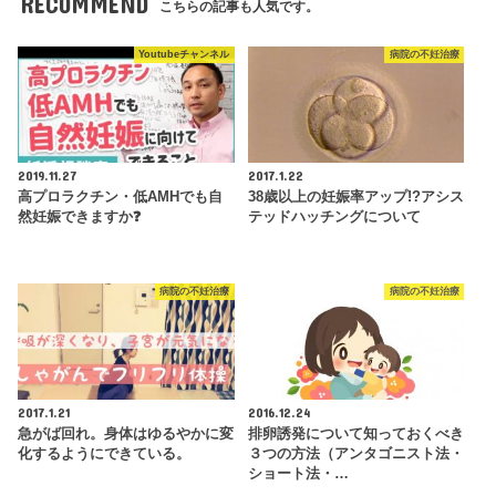
RECOMMEND
こちらの記事も人気です。
Youtubeチャンネル
病院の不妊治療
2019.11.27
2017.1.22
高プロラクチン・低AMHでも自
38歳以上の妊娠率アップ!?アシス
然妊娠できますか❓
テッドハッチングについて
病院の不妊治療
病院の不妊治療
2017.1.21
2016.12.24
急がば回れ。身体はゆるやかに変
排卵誘発について知っておくべき
化するようにできている。
３つの方法（アンタゴニスト法・
ショート法・…