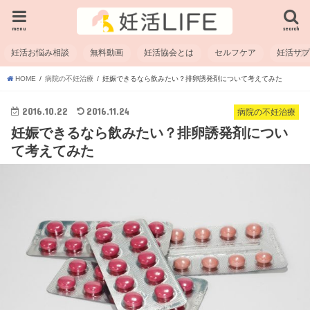
menu
search
妊活お悩み相談
無料動画
妊活協会とは
セルフケア
妊活サ
HOME
病院の不妊治療
妊娠できるなら飲みたい？排卵誘発剤について考えてみた
2016.10.22
2016.11.24
病院の不妊治療
妊娠できるなら飲みたい？排卵誘発剤につい
て考えてみた