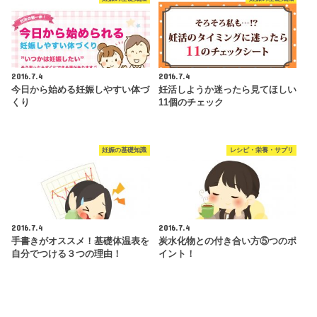
2016.7.4
2016.7.4
今日から始める妊娠しやすい体づ
妊活しようか迷ったら見てほしい
くり
11個のチェック
妊娠の基礎知識
レシピ・栄養・サプリ
2016.7.4
2016.7.4
手書きがオススメ！基礎体温表を
炭水化物との付き合い方⑤つのポ
自分でつける３つの理由！
イント！