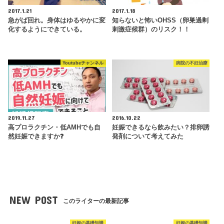
2017.1.21
2017.1.18
急がば回れ。身体はゆるやかに変
知らないと怖いOHSS（卵巣過剰
化するようにできている。
刺激症候群）のリスク！！
Youtubeチャンネル
病院の不妊治療
2019.11.27
2016.10.22
高プロラクチン・低AMHでも自
妊娠できるなら飲みたい？排卵誘
然妊娠できますか❓
発剤について考えてみた
NEW POST
このライターの最新記事
妊娠の基礎知識
妊娠の基礎知識