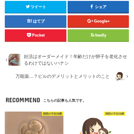
ツイート
シェア
はてブ
Google+
Pocket
feedly
妊活はオーダーメイド！年齢だけが卵子を老化させ
るわけではないハナシ
万能薬…？ピルのデメリットとメリットのこと
RECOMMEND
こちらの記事も人気です。
病院の不妊治療
病院の不妊治療