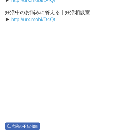
▶
http://urx.mobi/D4Qr
妊活中のお悩みに答える｜妊活相談室
▶
http://urx.mobi/D4Qt
病院の不妊治療