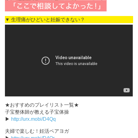
▼ 生理痛がひどいと妊娠できない？
★おすすめのプレイリスト一覧★
子宝整体師が教える子宝体操
▶
http://urx.mobi/D4Qq
夫婦で楽しむ！妊活ペアヨガ