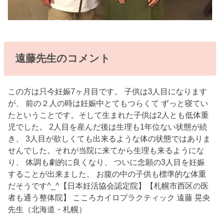
遠藤先生のコメント
この方は只今妊娠7ヶ月目です。 子供は3人目になります
が、 前の２人の時は妊娠中とてもつらくて ずっと寝てい
たということです。そして生まれた子供は2人とも低体重
児でした。 2人目を産んだ後は生理も1年位ない状態が続
き、 3人目が欲しくても出来るような体の状態ではありま
せんでした。それが当院に来てから生理も来るようにな
り、 体調も劇的に良くなり、 ついに念願の3人目を妊娠
することが出来ました。 お腹の中の子供も標準的な体重
だそうです^_^【日本妊活協会認定院】【札幌市西区の医
者も通う整体院】 こころカイロプラクティック 遠藤 晃央
先生（北海道・札幌）