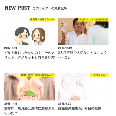
NEW POST
このライターの最新記事
生理痛・生理トラブル
ストレス・メンタルヘルス
2017.2.18
2016.12.21
ピルを飲むしかないの？ そのメ
2人目不妊で大切なことは、よく
リット、デメリットと向き合い方
○○○こと
卵胞・排卵・着床に関すること
妊活コラム
2016.11.15
2016.6.20
無排卵、無月経は感情に左右され
妊娠結果報告:6か月目の妊娠
ていた？