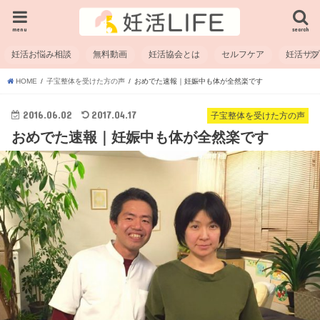
menu
search
妊活お悩み相談
無料動画
妊活協会とは
セルフケア
妊活サ
HOME
子宝整体を受けた方の声
おめでた速報｜妊娠中も体が全然楽です
2016.06.02
2017.04.17
子宝整体を受けた方の声
おめでた速報｜妊娠中も体が全然楽です