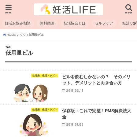
menu
search
妊活お悩み相談
無料動画
妊活協会とは
セルフケア
妊活サ
HOME
タグ : 低用量ピル
TAG
低用量ピル
生理痛・生理トラブル
ピルを飲むしかないの？ そのメリ
ット、デメリットと向き合い方
2017.02.18
生理痛・生理トラブル
保存版：これで完璧！PMS解決法大
全
2017.01.05