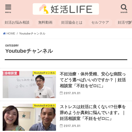
menu
search
妊活お悩み相談
無料動画
妊活協会とは
セルフケア
妊活サ
HOME
Youtubeチャンネル
CATEGORY
Youtubeチャンネル
Youtubeチャンネル
不妊治療・体外受精、安心な病院っ
てどう選べばいいのですか？｜妊活
相談室「不妊をゼロに」
2017.09.01
Youtubeチャンネル
ストレスは妊活に良くない!?仕事を
辞めようか真剣に悩んでいます。｜
妊活相談室「不妊をゼロに」
2017.09.01