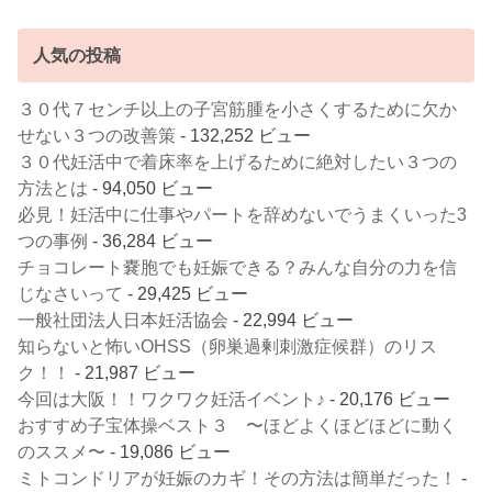
人気の投稿
３０代７センチ以上の子宮筋腫を小さくするために欠か
せない３つの改善策
- 132,252 ビュー
３０代妊活中で着床率を上げるために絶対したい３つの
方法とは
- 94,050 ビュー
必見！妊活中に仕事やパートを辞めないでうまくいった3
つの事例
- 36,284 ビュー
チョコレート嚢胞でも妊娠できる？みんな自分の力を信
じなさいって
- 29,425 ビュー
一般社団法人日本妊活協会
- 22,994 ビュー
知らないと怖いOHSS（卵巣過剰刺激症候群）のリス
ク！！
- 21,987 ビュー
今回は大阪！！ワクワク妊活イベント♪
- 20,176 ビュー
おすすめ子宝体操ベスト３ 〜ほどよくほどほどに動く
のススメ〜
- 19,086 ビュー
ミトコンドリアが妊娠のカギ！その方法は簡単だった！
-