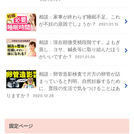
相談：家事が終わらず睡眠不足。これ
が不妊の原因でしょうか？
2021.01.15
相談：現在顕微受精段階です。よもぎ
蒸し、ヨサ、鍼灸等に取り組んだほう
がいいですか？
2021.01.06
相談：卵管造影検査で片方の卵管が詰
まっていると判明。自然妊娠するため
に、普段の生活で気をつけることはあ
りますか？
2020.12.28
固定ページ