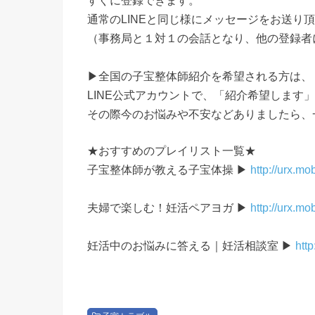
すぐに登録できます。
通常のLINEと同じ様にメッセージをお送り
（事務局と１対１の会話となり、他の登録者
▶全国の子宝整体師紹介を希望される方は、
LINE公式アカウントで、「紹介希望します
その際今のお悩みや不安などありましたら、
★おすすめのプレイリスト一覧★
子宝整体師が教える子宝体操 ▶
http://urx.m
夫婦で楽しむ！妊活ペアヨガ ▶
http://urx.mo
妊活中のお悩みに答える｜妊活相談室 ▶
http