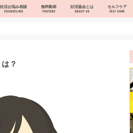
妊活お悩み相談
無料動画
妊活協会とは
セルフケア
COUNSELING
YOUTUBE
ABOUT US
SELF CARE
当協会について
お問い合わせ
セルフケア
ヨガ・体操
夫婦で行うヨガ
レシピ・栄養・
とは？