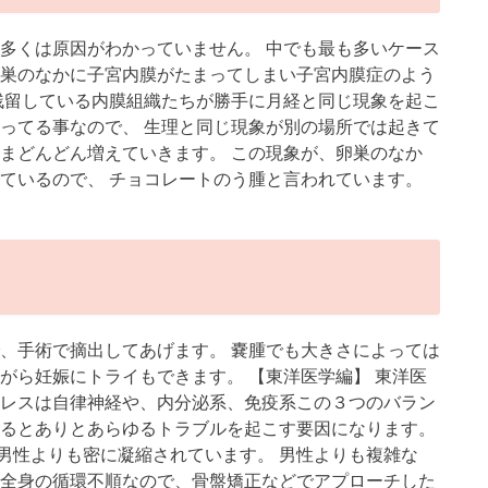
の多くは原因がわかっていません。 中でも最も多いケース
卵巣のなかに子宮内膜がたまってしまい子宮内膜症のよう
 残留している内膜組織たちが勝手に月経と同じ現象を起こ
やってる事なので、 生理と同じ現象が別の場所では起きて
ままどんどん増えていきます。 この現象が、卵巣のなか
っているので、 チョコレートのう腫と言われています。
で、手術で摘出してあげます。 嚢腫でも大きさによっては
がら妊娠にトライもできます。 【東洋医学編】 東洋医
トレスは自律神経や、内分泌系、免疫系この３つのバラン
れるとありとあらゆるトラブルを起こす要因になります。
男性よりも密に凝縮されています。 男性よりも複雑な
は全身の循環不順なので、骨盤矯正などでアプローチした