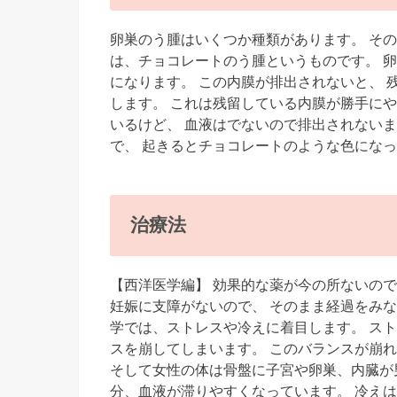
卵巣のう腫はいくつか種類があります。 そ
は、チョコレートのう腫というものです。 
になります。 この内膜が排出されないと、
します。 これは残留している内膜が勝手に
いるけど、 血液はでないので排出されない
で、 起きるとチョコレートのような色にな
治療法
【西洋医学編】 効果的な薬が今の所ないの
妊娠に支障がないので、 そのまま経過をみな
学では、ストレスや冷えに着目します。 ス
スを崩してしまいます。 このバランスが崩
そして女性の体は骨盤に子宮や卵巣、内臓が
分、血液が滞りやすくなっています。 冷え