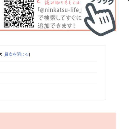
次
[
目次を閉じる
]