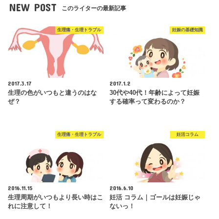
NEW POST
このライターの最新記事
生理痛・生理トラブル
妊娠の基礎知識
2017.3.17
2017.1.2
生理の色がいつもと違うのはな
30代や40代！年齢によって妊娠
ぜ？
する確率って変わるのか？
生理痛・生理トラブル
妊活コラム
2016.11.15
2016.6.10
生理周期がいつもより長い時はこ
妊活 コラム｜ゴールは妊娠じゃ
れに注意して！
ないっ！