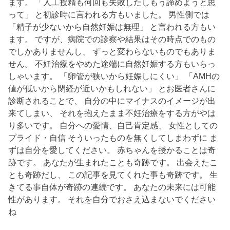
ます。 「人工授精も何回も失敗したしもう諦めようと思
って」 と初診時に言われる方もいました。 男性側では
「精子が少ないから自然妊娠は無理」 と言われる方もい
ます。 ですが、病院での診察や結果はその時点でのもの
でしかありませんし、 ずっと変わらないものでもありま
せん。 不妊治療をやめた途端に自然妊娠する方もいらっ
しゃいます。 「卵管が狭いから妊娠しにくい」 「AMHの
値が低いから閉経が近いかもしれない」 とお医者さんに
診断されることで、 自分の中にマイナスのイメージが出
来てしまい、 それを抱えたまま不妊治療をする方がやは
り多いです。 自分への愛情、自己肯定感、 女性としての
プライド・自信 そういったものを無くしてしまわずに ま
ずは自分を愛してください。 赤ちゃんを授かることは奇
跡です。 あなたが生まれたことも奇跡です。 出会えたこ
とも奇跡だし、 この記事を見てくれた事も奇跡です。 生
きてる事自体が奇跡の連続です。 あなたの未来には可能
性があります。 それを自分でおさえ込まないでください
ね