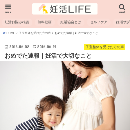
menu
search
妊活お悩み相談
無料動画
妊活協会とは
セルフケア
妊活サ
HOME
子宝整体を受けた方の声
おめでた速報｜妊活で大切なこと
2016.06.02
2016.06.21
子宝整体を受けた方の声
おめでた速報｜妊活で大切なこと