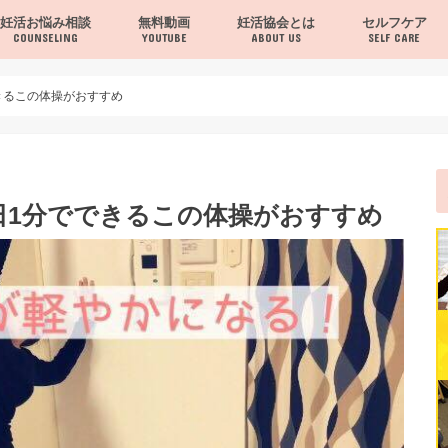
妊活お悩み相談
無料動画
妊活協会とは
セルフケア
COUNSELING
YOUTUBE
ABOUT US
SELF CARE
当協会について
お問い合わせ
セルフケア
ヨガ・体操
夫婦で行うヨガ
レシピ・栄養・
きるこの体操がおすすめ
日1分でできるこの体操がおすすめ