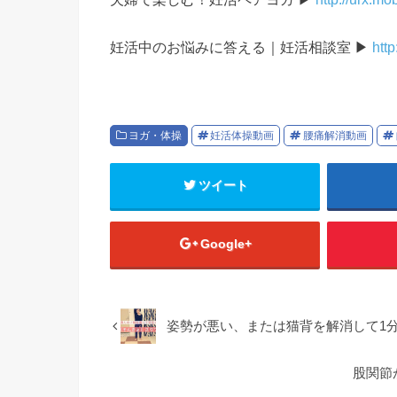
妊活中のお悩みに答える｜妊活相談室 ▶
http
ヨガ・体操
妊活体操動画
腰痛解消動画
ツイート
Google+
姿勢が悪い、または猫背を解消して1
股関節