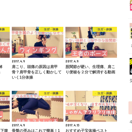
体操
ヨガ・体操
ヨガ・体操
2017.4.9
2017.4.9
解
肩こり、頭痛の原因は肩甲
股関節が硬い、生理痛、肩こ
操
骨？肩甲骨を正しく動かして
り便秘を２分で解消する動画
いく1分体操
体操
ヨガ・体操
ヨガ・体操
2017.4.9
2017.4.13
、下腹
骨盤の歪みはこれで簡単！1
おすすめ子宝体操ベスト