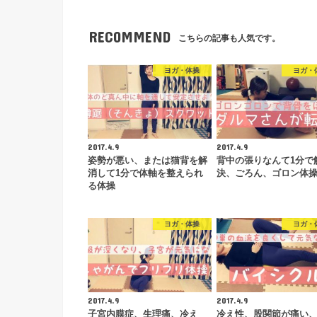
RECOMMEND
こちらの記事も人気です。
ヨガ・体操
ヨガ・
2017.4.9
2017.4.9
姿勢が悪い、または猫背を解
背中の張りなんて1分で
消して1分で体軸を整えられ
決、ごろん、ゴロン体
る体操
ヨガ・体操
ヨガ・
2017.4.9
2017.4.9
子宮内膜症、生理痛、冷え
冷え性、股関節が痛い