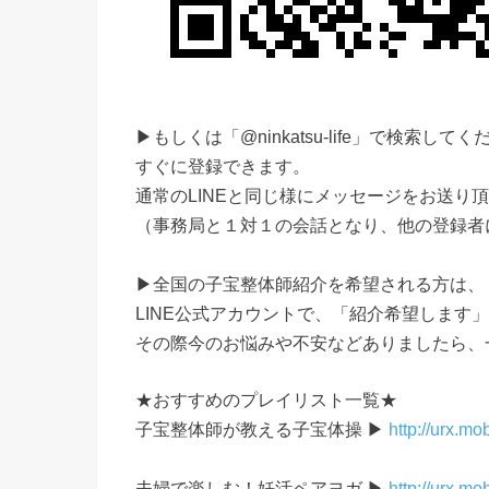
▶もしくは「@ninkatsu-life」で検索してく
すぐに登録できます。
通常のLINEと同じ様にメッセージをお送り
（事務局と１対１の会話となり、他の登録者
▶全国の子宝整体師紹介を希望される方は、
LINE公式アカウントで、「紹介希望します
その際今のお悩みや不安などありましたら、
★おすすめのプレイリスト一覧★
子宝整体師が教える子宝体操 ▶
http://urx.m
夫婦で楽しむ！妊活ペアヨガ ▶
http://urx.mo