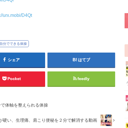
://urx.mobi/D4Qt
自分でできる体操
シェア
はてブ
Pocket
feedly
分で体軸を整えられる体操
が硬い、生理痛、肩こり便秘を２分で解消する動画