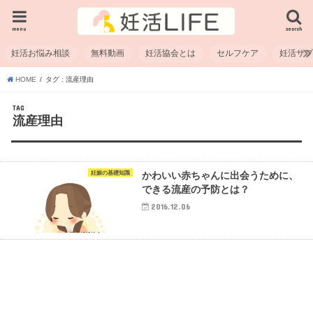
menu
search
妊活お悩み相談
無料動画
妊活協会とは
セルフケア
妊活サ
HOME
タグ : 流産理由
TAG
流産理由
妊娠の基礎知識
かわいい赤ちゃんに出会うために、
できる流産の予防とは？
2016.12.06