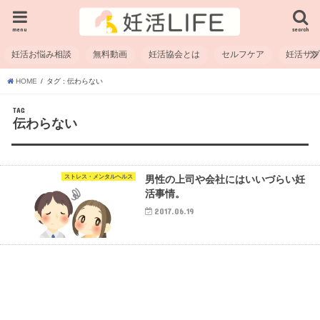
menu
search
妊活お悩み相談
無料動画
妊活協会とは
セルフケア
妊活サ
HOME
タグ : 伝わらない
TAG
伝わらない
ストレス・メンタルヘルス
男性の上司や会社にはいいづらい妊
活事情。
2017.06.19