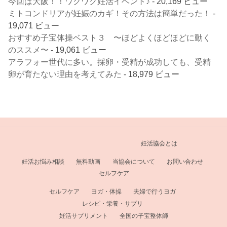
今回は大阪！！ワクワク妊活イベント♪
- 20,169 ビュー
ミトコンドリアが妊娠のカギ！その方法は簡単だった！
-
19,071 ビュー
おすすめ子宝体操ベスト３ 〜ほどよくほどほどに動く
のススメ〜
- 19,061 ビュー
アラフォー世代に多い。採卵・受精が成功しても、受精
卵が育たない理由を考えてみた
- 18,979 ビュー
妊活協会とは
妊活お悩み相談
無料動画
当協会について
お問い合わせ
セルフケア
セルフケア
ヨガ・体操
夫婦で行うヨガ
レシピ・栄養・サプリ
妊活サプリメント
全国の子宝整体師