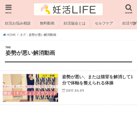
menu
search
妊活お悩み相談
無料動画
妊活協会とは
セルフケア
妊活サ
HOME
タグ : 姿勢が悪い解消動画
TAG
姿勢が悪い解消動画
ヨガ・体操
姿勢が悪い、または猫背を解消して1
分で体軸を整えられる体操
2017.04.09